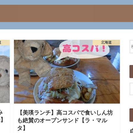
道
北海道
み
【美瑛ランチ】高コスパで食いしん坊
光】
も絶賛のオープンサンド【ラ・マル
タ】