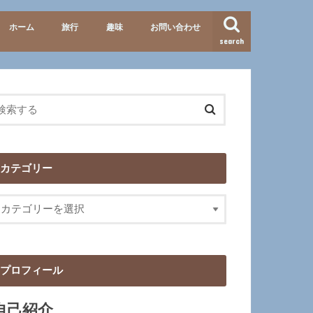
ホーム
旅行
趣味
お問い合わせ
search
準備・便利グッズ
テーマパーク
北海道
九州
イタリア
歴史
映画･ドラマ
カテゴリー
プロフィール
自己紹介