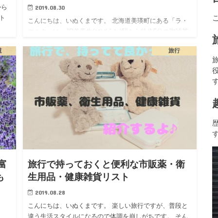
2019.08.30
から
ト
こんにちは、いぬくまです。 北海道美瑛町にある「ラ・
マルタ」は、JR美馬牛(びばうし)駅から徒歩5分の珈琲茶
屋…
道
旅行
富
旅行で持っておくと便利な市販薬・衛
も
生用品・健康雑貨リスト
2019.08.28
こんにちは、いぬくまです。 楽しい旅行ですが、普段と
違う生活スタイルになるので体調を崩しがちです。 そん