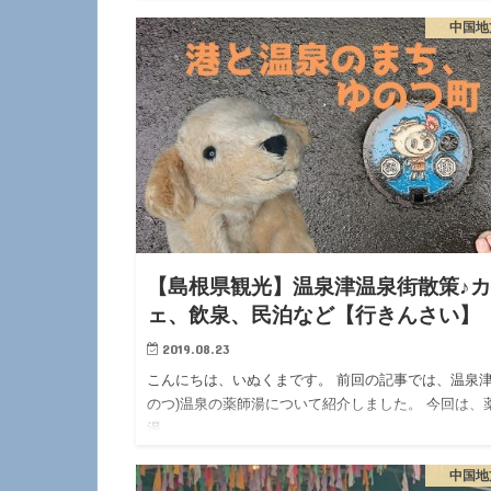
中国地
【島根県観光】温泉津温泉街散策♪
ェ、飲泉、民泊など【行きんさい】
2019.08.23
こんにちは、いぬくまです。 前回の記事では、温泉津
のつ)温泉の薬師湯について紹介しました。 今回は、
湯…
中国地