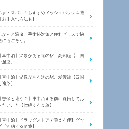
温泉・スパに！おすすめメッシュバッグ４選
【お手入れ方法も】
乳がんと温泉。手術跡対策と便利グッズで快
適に過ごそう。
【車中泊】温泉がある道の駅、高知編【四国
お遍路】
【車中泊】温泉がある道の駅、愛媛編【四国
お遍路】
【想像と違う？】車中泊する前に覚悟してお
きたいこと【壮絶くるま旅】
【車中泊】ドラッグストアで買える便利グッ
ズ【節約くるま旅】