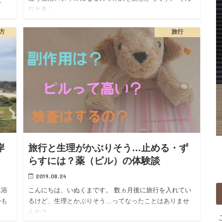
。
なとき…
方
旅行
岸
旅行と生理がかぶりそう…止める・ず
らすには？薬（ピル）の体験談
2019.08.24
水浴
こんにちは、いぬくまです。 数ヵ月後に旅行を入れてい
かも
るけど、生理とかぶりそう…ってなったことはありませ
んか？ …