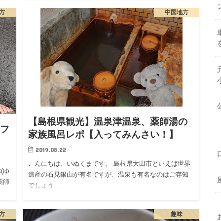
方
中国地方
【島根県観光】温泉津温泉、薬師湯の
カフ
家族風呂レポ【入ってみんさい！】
2019.08.22
こんにちは、いぬくまです。 島根県大田市といえば世界
(ゆ
遺産の石見銀山が有名ですが、温泉も有名なのはご存知
薬師
でしょう…
方
趣味