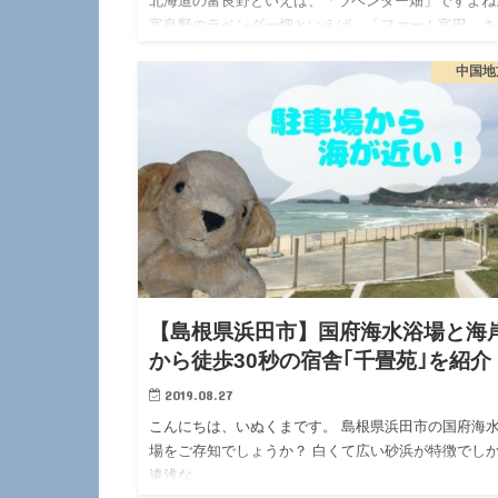
北海道の富良野といえば、「ラベンダー畑」ですよね
富良野のラベンダー畑といえば、「ファーム富田」さ
ん。 なん…
中国地
【島根県浜田市】国府海水浴場と海
から徒歩30秒の宿舎｢千畳苑｣を紹介
2019.08.27
こんにちは、いぬくまです。 島根県浜田市の国府海
場をご存知でしょうか？ 白くて広い砂浜が特徴でし
遠浅な…