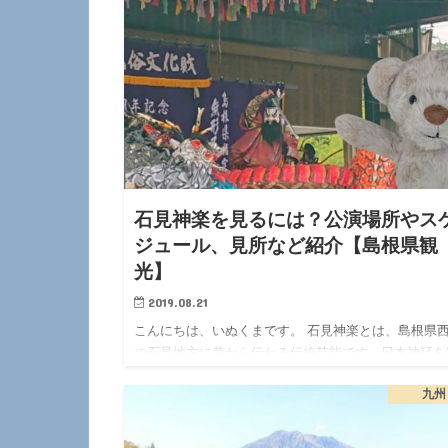
石見神楽を見るには？公演場所やス
ジュール、見所など紹介【島根県観
光】
2019.08.21
こんにちは、いぬくまです。 石見神楽とは、島根県
の石見地方に昔から伝わる伝統芸能です。日本神話を
材とした…
九州