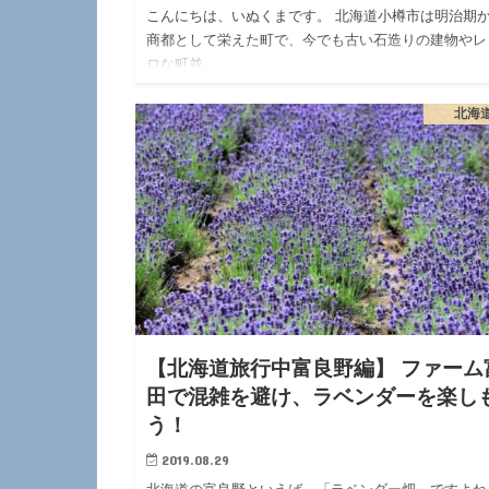
こんにちは、いぬくまです。 北海道小樽市は明治期
商都として栄えた町で、今でも古い石造りの建物やレ
ロな町並…
北海
【北海道旅行中富良野編】 ファーム
田で混雑を避け、ラベンダーを楽し
う！
2019.08.29