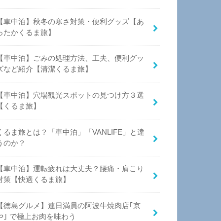
【車中泊】秋冬の寒さ対策・便利グッズ【あ
ったかくるま旅】
【車中泊】ごみの処理方法、工夫、便利グッ
ズなど紹介【清潔くるま旅】
【車中泊】穴場観光スポットの見つけ方３選
【くるま旅】
くるま旅とは？「車中泊」「VANLIFE」と違
うのか？
【車中泊】運転疲れは大丈夫？腰痛・肩こり
対策【快適くるま旅】
【徳島グルメ】連日満員の阿波牛焼肉店｢京
や｣ で極上お肉を味わう