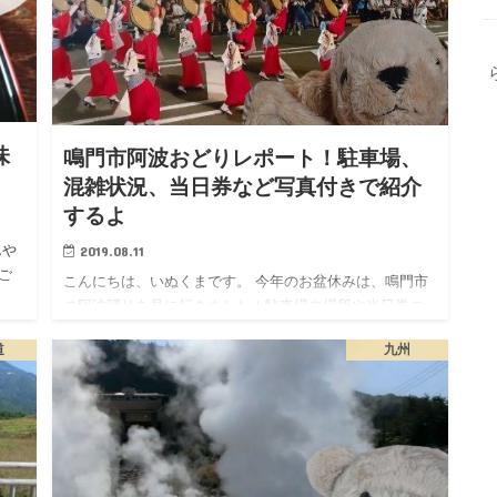
味
鳴門市阿波おどりレポート！駐車場、
混雑状況、当日券など写真付きで紹介
するよ
2019.08.11
んや
ご
こんにちは、いぬくまです。 今年のお盆休みは、鳴門市
の阿波踊りを見に行きました！駐車場の場所や当日券の
買い方、…
道
九州