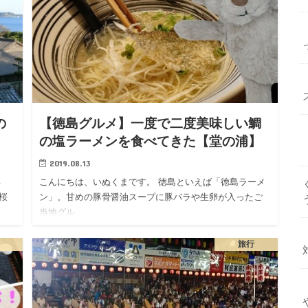
の
【徳島グルメ】一度で二度美味しい鯛
の塩ラーメンを食べてきた【堂の浦】
2019.08.13
る
こんにちは、いぬくまです。 徳島といえば「徳島ラーメ
桜
ン」。甘めの豚骨醤油スープに豚バラや生卵が入ったご
当地グル…
旅行