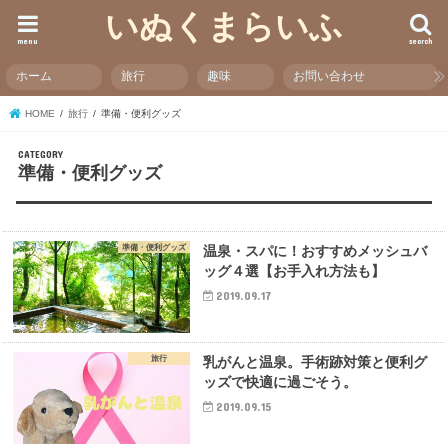
いぬくまらいふ
menu
search
ホーム
旅行
趣味
お問い合わせ
HOME
旅行
準備・便利グッズ
準備・便利グッズ
準備・便利グッズ
温泉・スパに！おすすめメッシュバ
ッグ４選【お手入れ方法も】
2019.09.17
旅行
乳がんと温泉。手術跡対策と便利グ
ッズで快適に過ごそう。
2019.09.15