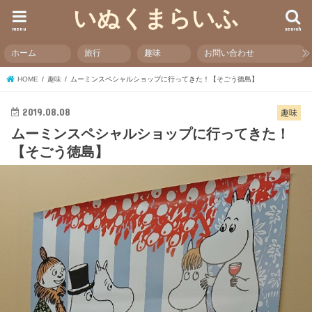
いぬくまらいふ
menu
search
ホーム
旅行
趣味
お問い合わせ
HOME
趣味
ムーミンスペシャルショップに行ってきた！【そごう徳島】
2019.08.08
趣味
ムーミンスペシャルショップに行ってきた！
【そごう徳島】