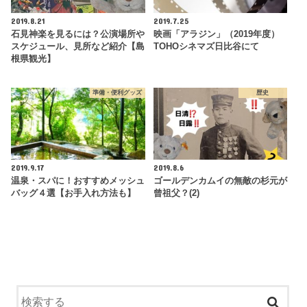
2019.8.21
2019.7.25
石見神楽を見るには？公演場所や
映画「アラジン」（2019年度）
スケジュール、見所など紹介【島
TOHOシネマズ日比谷にて
根県観光】
準備・便利グッズ
歴史
2019.9.17
2019.8.6
温泉・スパに！おすすめメッシュ
ゴールデンカムイの無敵の杉元が
バッグ４選【お手入れ方法も】
曾祖父？(2)