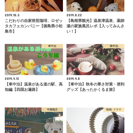
2019.10.5
2019.8.22
こだわりの自家焙煎珈琲、ロゼッ
【島根県観光】温泉津温泉、薬師
タカフェカンパニー【徳島県小松
湯の家族風呂レポ【入ってみんさ
島市】
い！】
車中泊
車中泊
2019.9.13
2019.9.8
【車中泊】温泉がある道の駅、高
【車中泊】秋冬の寒さ対策・便利
知編【四国お遍路】
グッズ【あったかくるま旅】
中国地方
映画･ドラマ