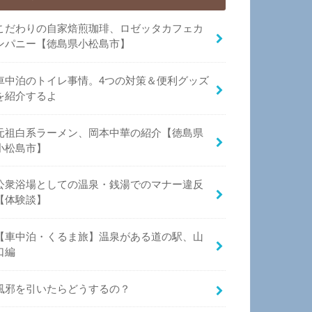
こだわりの自家焙煎珈琲、ロゼッタカフェカ
ンパニー【徳島県小松島市】
車中泊のトイレ事情。4つの対策＆便利グッズ
を紹介するよ
元祖白系ラーメン、岡本中華の紹介【徳島県
小松島市】
公衆浴場としての温泉・銭湯でのマナー違反
【体験談】
【車中泊・くるま旅】温泉がある道の駅、山
口編
風邪を引いたらどうするの？