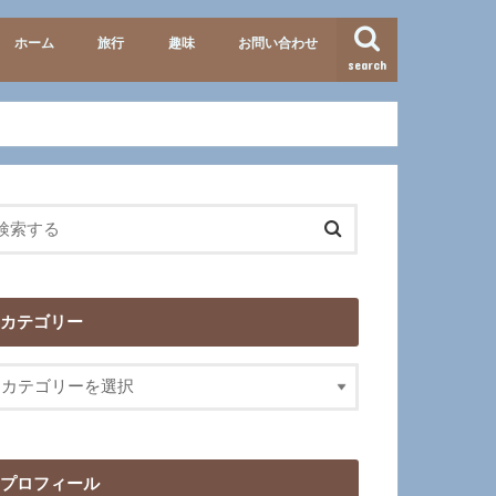
ホーム
旅行
趣味
お問い合わせ
search
準備・便利グッズ
テーマパーク
北海道
九州
イタリア
歴史
映画･ドラマ
カテゴリー
プロフィール