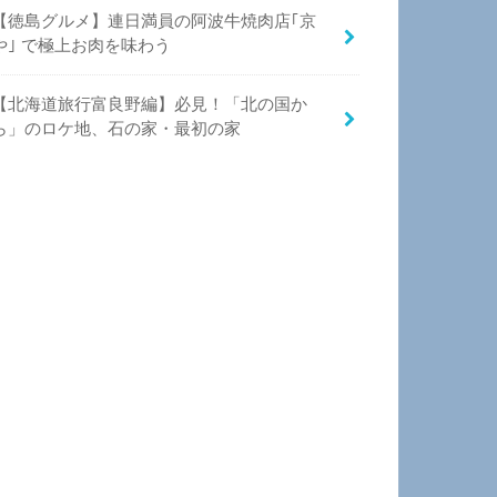
【徳島グルメ】連日満員の阿波牛焼肉店｢京
や｣ で極上お肉を味わう
【北海道旅行富良野編】必見！「北の国か
ら」のロケ地、石の家・最初の家