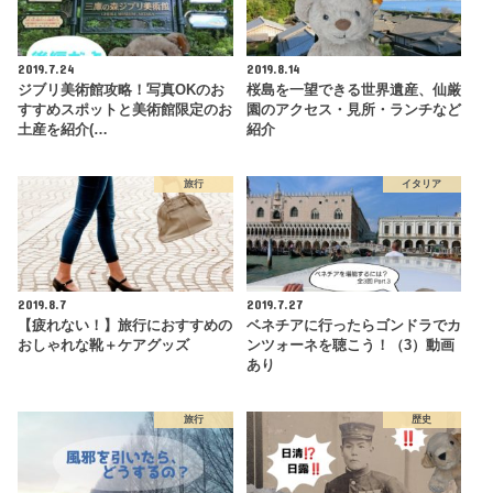
2019.7.24
2019.8.14
ジブリ美術館攻略！写真OKのお
桜島を一望できる世界遺産、仙厳
すすめスポットと美術館限定のお
園のアクセス・見所・ランチなど
土産を紹介(…
紹介
旅行
イタリア
2019.8.7
2019.7.27
【疲れない！】旅行におすすめの
ベネチアに行ったらゴンドラでカ
おしゃれな靴＋ケアグッズ
ンツォーネを聴こう！（3）動画
あり
旅行
歴史