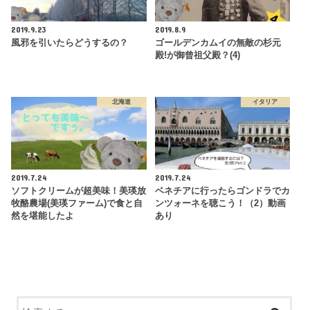
2019.9.23
2019.8.9
風邪を引いたらどうするの？
ゴールデンカムイの無敵の杉元
殿!が御曾祖父殿？(4)
北海道
イタリア
2019.7.24
2019.7.24
ソフトクリームが超美味！美瑛放
ベネチアに行ったらゴンドラでカ
牧酪農場(美瑛ファーム)で食と自
ンツォーネを聴こう！（2）動画
然を堪能したよ
あり