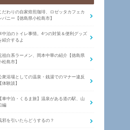
こだわりの自家焙煎珈琲、ロゼッタカフェカ
ンパニー【徳島県小松島市】
車中泊のトイレ事情。4つの対策＆便利グッズ
を紹介するよ
元祖白系ラーメン、岡本中華の紹介【徳島県
小松島市】
公衆浴場としての温泉・銭湯でのマナー違反
【体験談】
【車中泊・くるま旅】温泉がある道の駅、山
口編
風邪を引いたらどうするの？