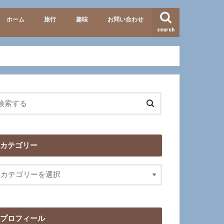
ホーム
旅行
趣味
お問い合わせ
search
準備・便利グッズ
テーマパーク
北海道
九州
イタリア
歴史
映画･ドラマ
カテゴリー
プロフィール