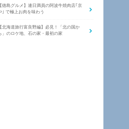
【徳島グルメ】連日満員の阿波牛焼肉店｢京
や｣ で極上お肉を味わう
【北海道旅行富良野編】必見！「北の国か
ら」のロケ地、石の家・最初の家