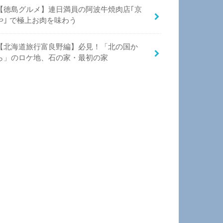
【徳島グルメ】連日満員の阿波牛焼肉店｢京
や｣ で極上お肉を味わう
【北海道旅行富良野編】必見！「北の国か
ら」のロケ地、石の家・最初の家