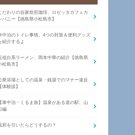
こだわりの自家焙煎珈琲、ロゼッタカフェカ
ンパニー【徳島県小松島市】
車中泊のトイレ事情。4つの対策＆便利グッズ
を紹介するよ
元祖白系ラーメン、岡本中華の紹介【徳島県
小松島市】
公衆浴場としての温泉・銭湯でのマナー違反
【体験談】
【車中泊・くるま旅】温泉がある道の駅、山
口編
風邪を引いたらどうするの？