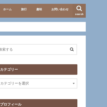
ホーム
旅行
趣味
お問い合わせ
search
準備・便利グッズ
テーマパーク
北海道
九州
イタリア
歴史
映画･ドラマ
カテゴリー
プロフィール