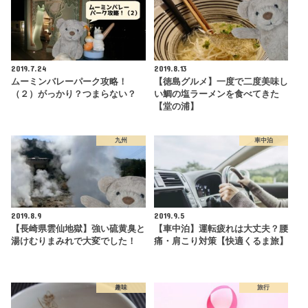
2019.7.24
2019.8.13
ムーミンバレーパーク攻略！
【徳島グルメ】一度で二度美味し
（２）がっかり？つまらない？
い鯛の塩ラーメンを食べてきた
【堂の浦】
九州
車中泊
2019.8.9
2019.9.5
【長崎県雲仙地獄】強い硫黄臭と
【車中泊】運転疲れは大丈夫？腰
湯けむりまみれで大変でした！
痛・肩こり対策【快適くるま旅】
趣味
旅行