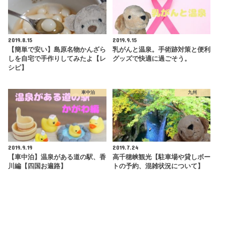
2019.8.15
2019.9.15
【簡単で安い】島原名物かんざら
乳がんと温泉。手術跡対策と便利
しを自宅で手作りしてみたよ【レ
グッズで快適に過ごそう。
シピ】
車中泊
九州
2019.9.19
2019.7.24
【車中泊】温泉がある道の駅、香
高千穂峡観光【駐車場や貸しボー
川編【四国お遍路】
トの予約、混雑状況について】