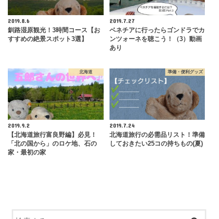
2019.8.6
2019.7.27
釧路湿原観光！3時間コース【お
ベネチアに行ったらゴンドラでカ
すすめの絶景スポット3選】
ンツォーネを聴こう！（3）動画
あり
北海道
準備・便利グッズ
2019.9.2
2019.7.24
【北海道旅行富良野編】必見！
北海道旅行の必需品リスト！準備
「北の国から」のロケ地、石の
しておきたい25コの持ちもの(夏)
家・最初の家