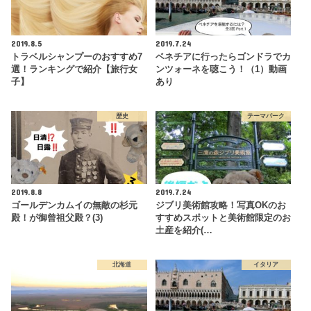
2019.8.5
2019.7.24
トラベルシャンプーのおすすめ7
ベネチアに行ったらゴンドラでカ
選！ランキングで紹介【旅行女
ンツォーネを聴こう！（1）動画
子】
あり
歴史
テーマパーク
2019.8.8
2019.7.24
ゴールデンカムイの無敵の杉元
ジブリ美術館攻略！写真OKのお
殿！が御曾祖父殿？(3)
すすめスポットと美術館限定のお
土産を紹介(…
北海道
イタリア