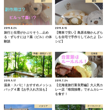
旅行
趣味
2019.8.24
2019.8.15
旅行と生理がかぶりそう…止め
【簡単で安い】島原名物かんざら
る・ずらすには？薬（ピル）の体
しを自宅で手作りしてみたよ【レ
験談
シピ】
準備・便利グッズ
北海道
2019.9.17
2019.7.24
温泉・スパに！おすすめメッシュ
【北海道旅行富良野編】大人気カ
バッグ４選【お手入れ方法も】
レー店「唯我独尊」でオムカレー
を食す！
イタリア
テーマパーク