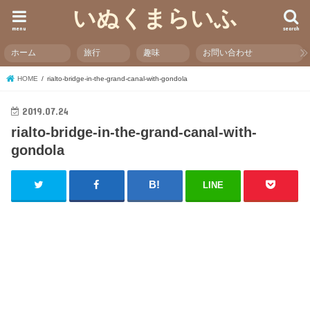
いぬくまらいふ
menu
search
ホーム
旅行
趣味
お問い合わせ
HOME
rialto-bridge-in-the-grand-canal-with-gondola
2019.07.24
rialto-bridge-in-the-grand-canal-with-
gondola
LINE