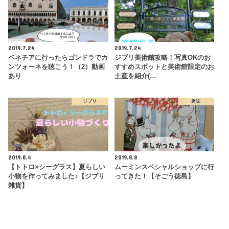
2019.7.24
2019.7.24
ベネチアに行ったらゴンドラでカ
ジブリ美術館攻略！写真OKのお
ンツォーネを聴こう！（2）動画
すすめスポットと美術館限定のお
あり
土産を紹介(…
ジブリ
趣味
2019.8.4
2019.8.8
【トトロ×シーグラス】夏らしい
ムーミンスペシャルショップに行
小物を作ってみました♪【ジブリ
ってきた！【そごう徳島】
雑貨】