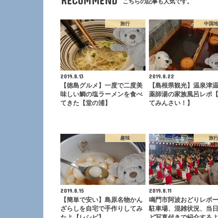
RECOMMEND
こちらの記事も人気です。
旅行
中国
2019.8.13
2019.8.22
【徳島グルメ】一度で二度美
【島根県観光】温泉津
味しい鯛の塩ラーメンを食べ
薬師湯の家族風呂レポ
てきた【堂の浦】
てみんさい！】
趣味
旅
2019.8.15
2019.8.11
【簡単で安い】島原名物かん
鳴門市阿波おどりレポ
ざらしを自宅で手作りしてみ
駐車場、混雑状況、当
たよ【レシピ】
ど写真付きで紹介する