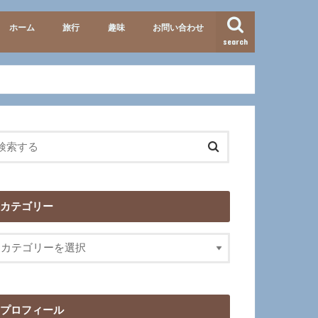
ホーム
旅行
趣味
お問い合わせ
search
準備・便利グッズ
テーマパーク
北海道
九州
イタリア
歴史
映画･ドラマ
カテゴリー
プロフィール