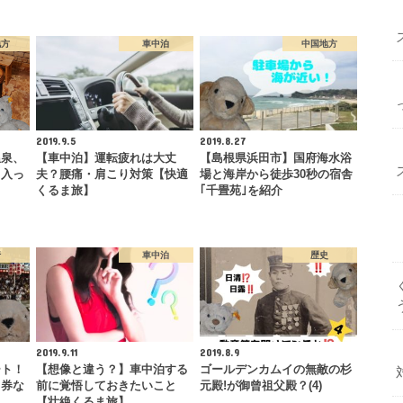
地方
車中泊
中国地方
2019.9.5
2019.8.27
温泉、
【車中泊】運転疲れは大丈
【島根県浜田市】国府海水浴
【入っ
夫？腰痛・肩こり対策【快適
場と海岸から徒歩30秒の宿舎
くるま旅】
｢千畳苑｣を紹介
行
車中泊
歴史
2019.9.11
2019.8.9
ート！
【想像と違う？】車中泊する
ゴールデンカムイの無敵の杉
日券な
前に覚悟しておきたいこと
元殿!が御曾祖父殿？(4)
よ
【壮絶くるま旅】