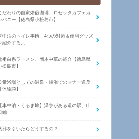
こだわりの自家焙煎珈琲、ロゼッタカフェカ
ンパニー【徳島県小松島市】
車中泊のトイレ事情。4つの対策＆便利グッズ
を紹介するよ
元祖白系ラーメン、岡本中華の紹介【徳島県
小松島市】
公衆浴場としての温泉・銭湯でのマナー違反
【体験談】
【車中泊・くるま旅】温泉がある道の駅、山
口編
風邪を引いたらどうするの？