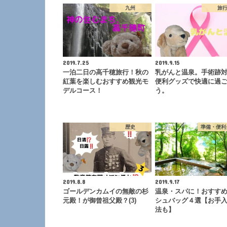
九州
旅
2019.7.25
2019.9.15
一泊二日の高千穂旅行！秋の
乳がんと温泉。手術跡
紅葉を楽しむおすすめ観光モ
便利グッズで快適に過
デルコース！
う。
歴史
準備・便利
2019.8.8
2019.9.17
ゴールデンカムイの無敵の杉
温泉・スパに！おすす
元殿！が御曾祖父殿？(3)
シュバッグ４選【お手
法も】