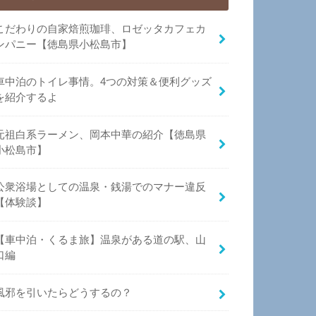
こだわりの自家焙煎珈琲、ロゼッタカフェカ
ンパニー【徳島県小松島市】
車中泊のトイレ事情。4つの対策＆便利グッズ
を紹介するよ
元祖白系ラーメン、岡本中華の紹介【徳島県
小松島市】
公衆浴場としての温泉・銭湯でのマナー違反
【体験談】
【車中泊・くるま旅】温泉がある道の駅、山
口編
風邪を引いたらどうするの？