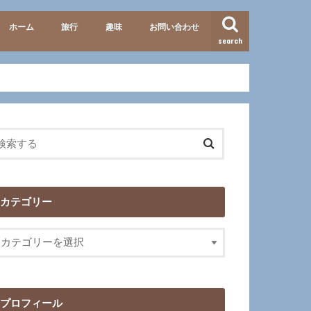
ホーム
旅行
趣味
お問い合わせ
search
準備・便利グッズ
テーマパーク
北海道
九州
イタリア
歴史
映画･ドラマ
カテゴリー
プロフィール