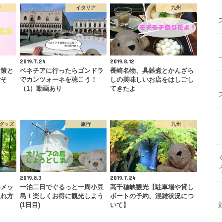
行
イタリア
九州
2019.7.24
2019.8.12
対策と
ベネチアに行ったらゴンドラ
長崎名物、具雑煮とかんざら
ごそ
でカンツォーネを聴こう！
しの美味しいお店をはしごし
（1）動画あり
てきたよ
グッズ
旅行
九州
2019.8.3
2019.7.24
めメッ
一泊二日でぐるっと一周小豆
高千穂峡観光【駐車場や貸し
入れ方
島！楽しくお得に観光しよう
ボートの予約、混雑状況につ
(1日目)
いて】