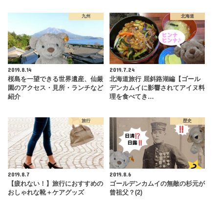
九州
北海道
2019.8.14
2019.7.24
桜島を一望できる世界遺産、仙厳
北海道旅行 屈斜路湖編【ゴール
園のアクセス・見所・ランチなど
デンカムイに影響されてアイヌ料
紹介
理を食べてき…
旅行
歴史
2019.8.7
2019.8.6
【疲れない！】旅行におすすめの
ゴールデンカムイの無敵の杉元が
おしゃれな靴＋ケアグッズ
曾祖父？(2)