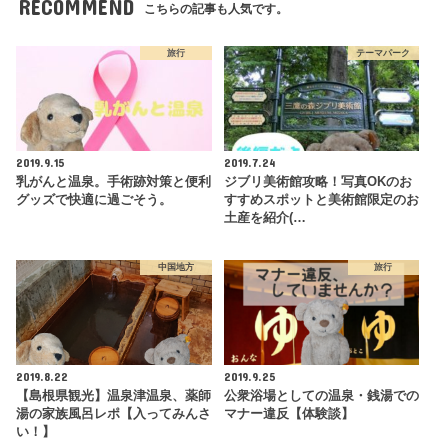
RECOMMEND
こちらの記事も人気です。
旅行
テーマパーク
2019.9.15
2019.7.24
乳がんと温泉。手術跡対策と便利
ジブリ美術館攻略！写真OKのお
グッズで快適に過ごそう。
すすめスポットと美術館限定のお
土産を紹介(…
中国地方
旅行
2019.8.22
2019.9.25
【島根県観光】温泉津温泉、薬師
公衆浴場としての温泉・銭湯での
湯の家族風呂レポ【入ってみんさ
マナー違反【体験談】
い！】