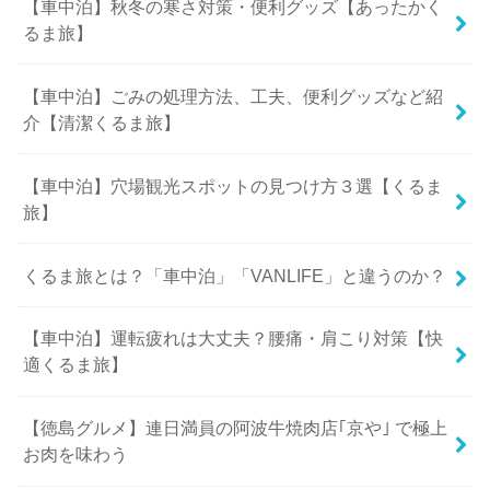
【車中泊】秋冬の寒さ対策・便利グッズ【あったかく
るま旅】
【車中泊】ごみの処理方法、工夫、便利グッズなど紹
介【清潔くるま旅】
【車中泊】穴場観光スポットの見つけ方３選【くるま
旅】
くるま旅とは？「車中泊」「VANLIFE」と違うのか？
【車中泊】運転疲れは大丈夫？腰痛・肩こり対策【快
適くるま旅】
【徳島グルメ】連日満員の阿波牛焼肉店｢京や｣ で極上
お肉を味わう