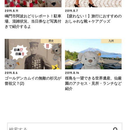
2019.8.11
2019.8.7
鳴門市阿波おどりレポート！駐車
【疲れない！】旅行におすすめの
場、混雑状況、当日券など写真付
おしゃれな靴＋ケアグッズ
きで紹介するよ
歴史
九州
2019.8.6
2019.8.14
ゴールデンカムイの無敵の杉元が
桜島を一望できる世界遺産、仙厳
曾祖父？(2)
園のアクセス・見所・ランチなど
紹介