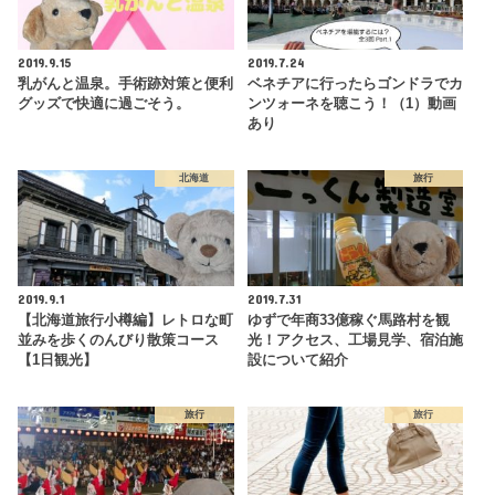
2019.9.15
2019.7.24
乳がんと温泉。手術跡対策と便利
ベネチアに行ったらゴンドラでカ
グッズで快適に過ごそう。
ンツォーネを聴こう！（1）動画
あり
北海道
旅行
2019.9.1
2019.7.31
【北海道旅行小樽編】レトロな町
ゆずで年商33億稼ぐ馬路村を観
並みを歩くのんびり散策コース
光！アクセス、工場見学、宿泊施
【1日観光】
設について紹介
旅行
旅行