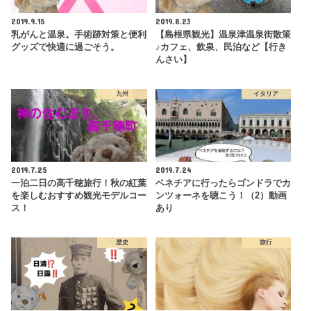
2019.9.15
2019.8.23
乳がんと温泉。手術跡対策と便利
【島根県観光】温泉津温泉街散策
グッズで快適に過ごそう。
♪カフェ、飲泉、民泊など【行き
んさい】
九州
イタリア
2019.7.25
2019.7.24
一泊二日の高千穂旅行！秋の紅葉
ベネチアに行ったらゴンドラでカ
を楽しむおすすめ観光モデルコー
ンツォーネを聴こう！（2）動画
ス！
あり
歴史
旅行