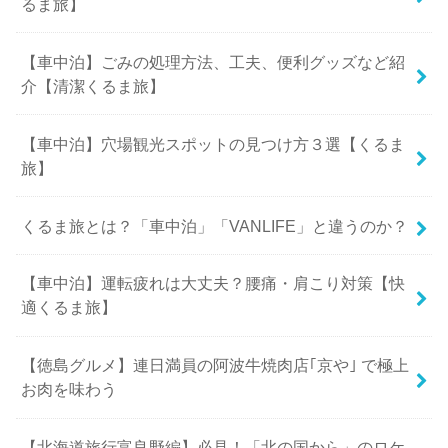
るま旅】
【車中泊】ごみの処理方法、工夫、便利グッズなど紹
介【清潔くるま旅】
【車中泊】穴場観光スポットの見つけ方３選【くるま
旅】
くるま旅とは？「車中泊」「VANLIFE」と違うのか？
【車中泊】運転疲れは大丈夫？腰痛・肩こり対策【快
適くるま旅】
【徳島グルメ】連日満員の阿波牛焼肉店｢京や｣ で極上
お肉を味わう
【北海道旅行富良野編】必見！「北の国から」のロケ