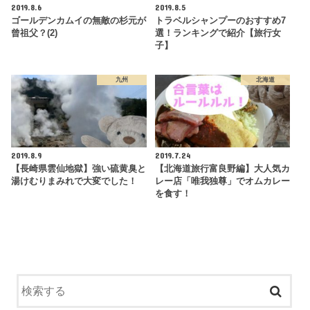
2019.8.6
2019.8.5
ゴールデンカムイの無敵の杉元が
トラベルシャンプーのおすすめ7
曾祖父？(2)
選！ランキングで紹介【旅行女
子】
九州
北海道
2019.8.9
2019.7.24
【長崎県雲仙地獄】強い硫黄臭と
【北海道旅行富良野編】大人気カ
湯けむりまみれで大変でした！
レー店「唯我独尊」でオムカレー
を食す！