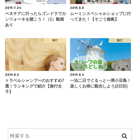
2019.7.24
2019.8.8
ベネチアに行ったらゴンドラでカ
ムーミンスペシャルショップに行
ンツォーネを聴こう！（1）動画
ってきた！【そごう徳島】
あり
旅行
旅行
2019.8.5
2019.8.4
トラベルシャンプーのおすすめ7
一泊二日でぐるっと一周小豆島！
選！ランキングで紹介【旅行女
楽しくお得に観光しよう(2日目)
子】