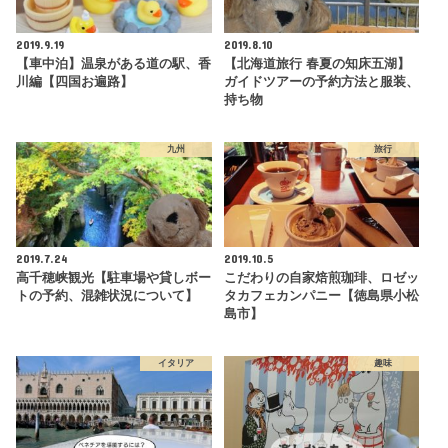
2019.9.19
2019.8.10
【車中泊】温泉がある道の駅、香
【北海道旅行 春夏の知床五湖】
川編【四国お遍路】
ガイドツアーの予約方法と服装、
持ち物
九州
旅行
2019.7.24
2019.10.5
高千穂峡観光【駐車場や貸しボー
こだわりの自家焙煎珈琲、ロゼッ
トの予約、混雑状況について】
タカフェカンパニー【徳島県小松
島市】
イタリア
趣味