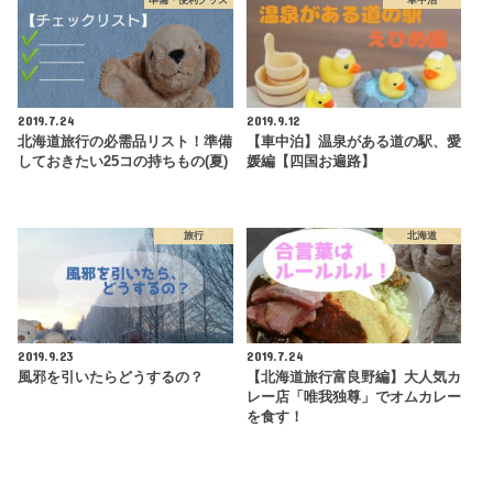
2019.7.24
2019.9.12
北海道旅行の必需品リスト！準備
【車中泊】温泉がある道の駅、愛
しておきたい25コの持ちもの(夏)
媛編【四国お遍路】
旅行
北海道
2019.9.23
2019.7.24
風邪を引いたらどうするの？
【北海道旅行富良野編】大人気カ
レー店「唯我独尊」でオムカレー
を食す！