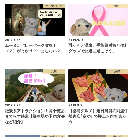
テーマパーク
旅行
2019.7.24
2019.9.15
ムーミンバレーパーク攻略！
乳がんと温泉。手術跡対策と便利
（２）がっかり？つまらない？
グッズで快適に過ごそう。
九州
旅行
2019.7.25
2019.9.3
絶景系アトラクション！高千穂あ
【徳島グルメ】連日満員の阿波牛
まてらす鉄道【駐車場や予約方法
焼肉店｢京や｣ で極上お肉を味わ
など紹介】
う
準備・便利グッズ
車中泊