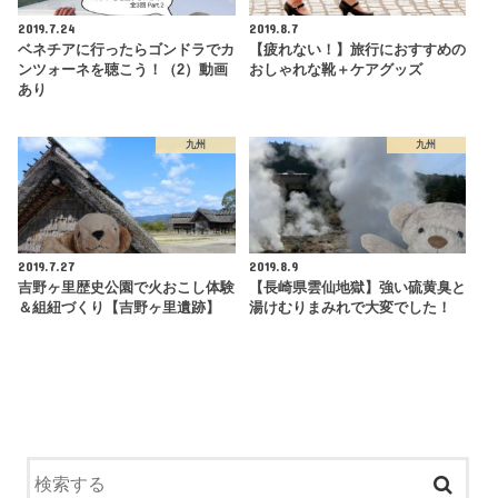
2019.7.24
2019.8.7
ベネチアに行ったらゴンドラでカ
【疲れない！】旅行におすすめの
ンツォーネを聴こう！（2）動画
おしゃれな靴＋ケアグッズ
あり
九州
九州
2019.7.27
2019.8.9
吉野ヶ里歴史公園で火おこし体験
【長崎県雲仙地獄】強い硫黄臭と
＆組紐づくり【吉野ヶ里遺跡】
湯けむりまみれで大変でした！