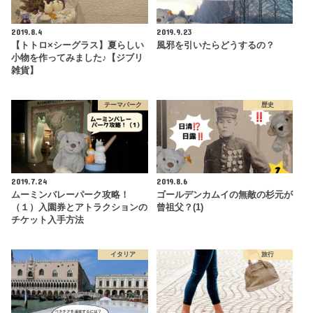
2019.8.4
2019.9.23
【トトロ×シーグラス】夏らしい
風邪を引いたらどうするの？
小物を作ってみました♪【ジブリ
雑貨】
テーマパーク
歴史
2019.7.24
2019.8.6
ムーミンバレーパーク攻略！
ゴールデンカムイの無敵の杉元が
（１）入園券とアトラクションの
曾祖父？(1)
チケット入手方法
イタリア
旅行