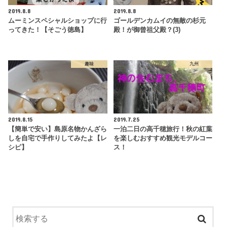
2019.8.8
2019.8.8
ムーミンスペシャルショップに行
ゴールデンカムイの無敵の杉元
ってきた！【そごう徳島】
殿！が御曾祖父殿？(3)
趣味
九州
2019.8.15
2019.7.25
【簡単で安い】島原名物かんざら
一泊二日の高千穂旅行！秋の紅葉
しを自宅で手作りしてみたよ【レ
を楽しむおすすめ観光モデルコー
シピ】
ス！