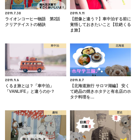
2019.7.30
2019.9.11
ライオンコーヒー物語 第2話
【想像と違う？】車中泊する前に
クリアテイストの秘訣
覚悟しておきたいこと【壮絶くる
ま旅】
車中泊
北海道
2019.9.6
2019.8.7
くるま旅とは？「車中泊」
【北海道旅行 サロマ湖編】 安く
「VANLIFE」と違うのか？
て絶品の焼きホタテと有名店のホ
タテ料理を…
趣味
歴史