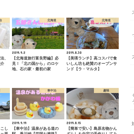
泊
北海道
北海道
2019.9.2
2019.8.30
方法、
【北海道旅行富良野編】必
【美瑛ランチ】高コスパで食
紹介
見！「北の国から」のロケ
いしん坊も絶賛のオープンサ
地、石の家・最初の家
ンド【ラ・マルタ】
州
車中泊
趣味
2019.9.19
2019.8.15
おこし
【車中泊】温泉がある道の
【簡単で安い】島原名物かん
野ヶ里
駅、香川編【四国お遍路】
ざらしを自宅で手作りしてみ