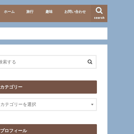
ホーム
旅行
趣味
お問い合わせ
search
準備・便利グッズ
テーマパーク
北海道
九州
イタリア
歴史
映画･ドラマ
カテゴリー
プロフィール