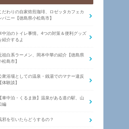
こだわりの自家焙煎珈琲、ロゼッタカフェカ
ンパニー【徳島県小松島市】
車中泊のトイレ事情。4つの対策＆便利グッズ
を紹介するよ
元祖白系ラーメン、岡本中華の紹介【徳島県
小松島市】
公衆浴場としての温泉・銭湯でのマナー違反
【体験談】
【車中泊・くるま旅】温泉がある道の駅、山
口編
風邪を引いたらどうするの？