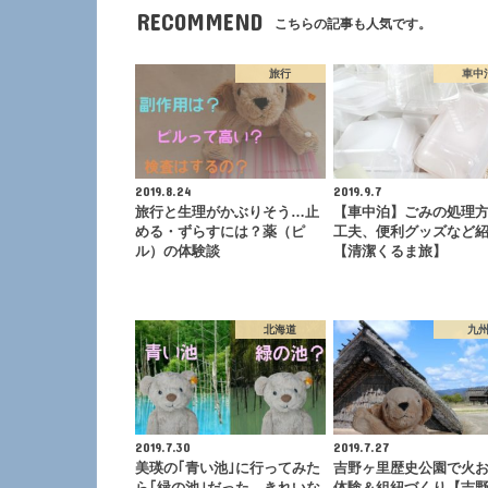
RECOMMEND
こちらの記事も人気です。
旅行
車中
2019.8.24
2019.9.7
旅行と生理がかぶりそう…止
【車中泊】ごみの処理
める・ずらすには？薬（ピ
工夫、便利グッズなど
ル）の体験談
【清潔くるま旅】
北海道
九
2019.7.30
2019.7.27
美瑛の｢青い池｣に行ってみた
吉野ヶ里歴史公園で火
ら｢緑の池｣だった…きれいな
体験＆組紐づくり【吉