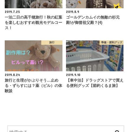
2019.7.25
2019.8.9
一泊二日の高千穂旅行！秋の紅葉
ゴールデンカムイの無敵の杉元
を楽しむおすすめ観光モデルコー
殿!が御曾祖父殿？(4)
ス！
旅行
準備・便利グッズ
2019.8.24
2019.9.10
旅行と生理がかぶりそう…止め
【車中泊】ドラッグストアで買え
る・ずらすには？薬（ピル）の体
る便利グッズ【節約くるま旅】
験談