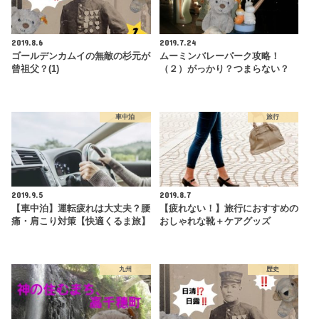
2019.8.6
2019.7.24
ゴールデンカムイの無敵の杉元が
ムーミンバレーパーク攻略！
曾祖父？(1)
（２）がっかり？つまらない？
車中泊
旅行
2019.9.5
2019.8.7
【車中泊】運転疲れは大丈夫？腰
【疲れない！】旅行におすすめの
痛・肩こり対策【快適くるま旅】
おしゃれな靴＋ケアグッズ
九州
歴史