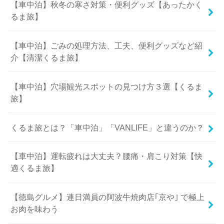
【車中泊】秋冬の寒さ対策・便利グッズ【あったかく
るま旅】
【車中泊】ごみの処理方法、工夫、便利グッズなど紹
介【清潔くるま旅】
【車中泊】穴場観光スポットの見つけ方３選【くるま
旅】
くるま旅とは？「車中泊」「VANLIFE」と違うのか？
【車中泊】運転疲れは大丈夫？腰痛・肩こり対策【快
適くるま旅】
【徳島グルメ】連日満員の阿波牛焼肉店｢京や｣ で極上
お肉を味わう