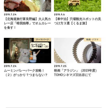
2019.7.24
2019.9.6
【北海道旅行富良野編】大人気カ
【車中泊】穴場観光スポットの見
レー店「唯我独尊」でオムカレー
つけ方３選【くるま旅】
を食す！
テーマパーク
映画･ドラマ
2019.7.24
2019.7.25
ムーミンバレーパーク攻略！
映画「アラジン」（2019年度）
（２）がっかり？つまらない？
TOHOシネマズ日比谷にて