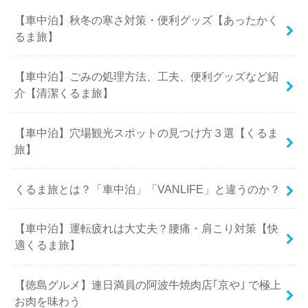
【車中泊】秋冬の寒さ対策・便利グッズ【あったかく
るま旅】
【車中泊】ごみの処理方法、工夫、便利グッズなど紹
介【清潔くるま旅】
【車中泊】穴場観光スポットの見つけ方３選【くるま
旅】
くるま旅とは？「車中泊」「VANLIFE」と違うのか？
【車中泊】運転疲れは大丈夫？腰痛・肩こり対策【快
適くるま旅】
【徳島グルメ】連日満員の阿波牛焼肉店｢京や｣ で極上
お肉を味わう