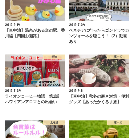
2019.9.19
2019.7.24
【車中泊】温泉がある道の駅、香
ベネチアに行ったらゴンドラでカ
川編【四国お遍路】
ンツォーネを聴こう！（2）動画
あり
趣味
車中泊
2019.7.29
2019.9.8
ライオンコーヒー物語 第1話
【車中泊】秋冬の寒さ対策・便利
ハワイアンアロマとの出会い
グッズ【あったかくるま旅】
北海道
車中泊