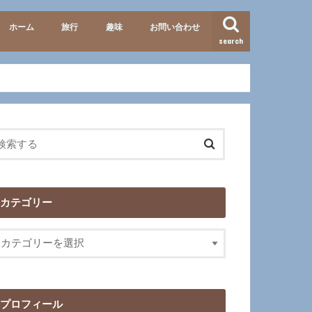
ホーム
旅行
趣味
お問い合わせ
search
準備・便利グッズ
テーマパーク
北海道
九州
イタリア
歴史
映画･ドラマ
カテゴリー
プロフィール