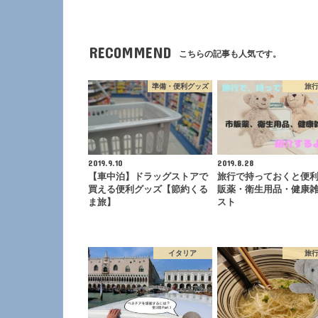
RECOMMEND
こちらの記事も人気です。
準備・便利グッズ
旅
2019.9.10
2019.8.28
【車中泊】ドラッグストアで
旅行で持っておくと便
買える便利グッズ【節約くる
販薬・衛生用品・健康
ま旅】
スト
イタリア
旅