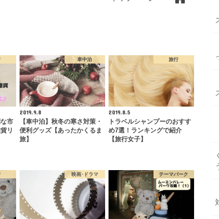
行
車中泊
旅行
2019.9.8
2019.8.5
利な市
【車中泊】秋冬の寒さ対策・
トラベルシャンプーのおすす
雑貨リ
便利グッズ【あったかくるま
め7選！ランキングで紹介
旅】
【旅行女子】
行
映画･ドラマ
テーマパーク