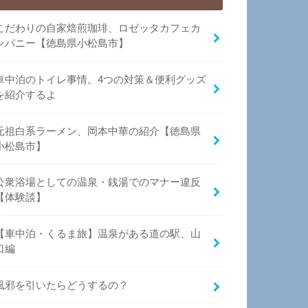
こだわりの自家焙煎珈琲、ロゼッタカフェカ
ンパニー【徳島県小松島市】
車中泊のトイレ事情。4つの対策＆便利グッズ
を紹介するよ
元祖白系ラーメン、岡本中華の紹介【徳島県
小松島市】
公衆浴場としての温泉・銭湯でのマナー違反
【体験談】
【車中泊・くるま旅】温泉がある道の駅、山
口編
風邪を引いたらどうするの？