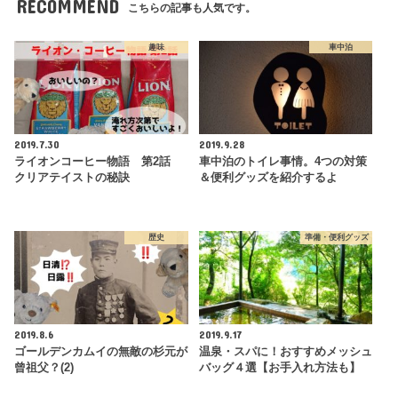
RECOMMEND
こちらの記事も人気です。
趣味
車中泊
2019.7.30
2019.9.28
ライオンコーヒー物語 第2話
車中泊のトイレ事情。4つの対策
クリアテイストの秘訣
＆便利グッズを紹介するよ
歴史
準備・便利グッズ
2019.8.6
2019.9.17
ゴールデンカムイの無敵の杉元が
温泉・スパに！おすすめメッシュ
曾祖父？(2)
バッグ４選【お手入れ方法も】