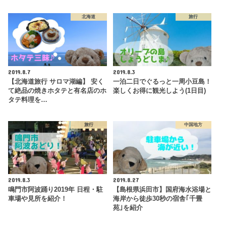
北海道
旅行
2019.8.7
2019.8.3
【北海道旅行 サロマ湖編】 安く
一泊二日でぐるっと一周小豆島！
て絶品の焼きホタテと有名店のホ
楽しくお得に観光しよう(1日目)
タテ料理を…
旅行
中国地方
2019.8.3
2019.8.27
鳴門市阿波踊り2019年 日程・駐
【島根県浜田市】国府海水浴場と
車場や見所を紹介！
海岸から徒歩30秒の宿舎｢千畳
苑｣を紹介