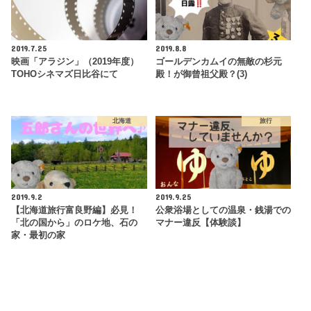
2019.7.25
2019.8.8
映画「アラジン」（2019年度）
ゴールデンカムイの無敵の杉元
TOHOシネマズ日比谷にて
殿！が御曾祖父殿？(3)
北海道
旅行
2019.9.2
2019.9.25
【北海道旅行富良野編】必見！
公衆浴場としての温泉・銭湯での
「北の国から」のロケ地、石の
マナー違反【体験談】
家・最初の家