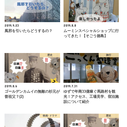
2019.9.23
2019.8.8
風邪を引いたらどうするの？
ムーミンスペシャルショップに行
ってきた！【そごう徳島】
歴史
旅行
2019.8.6
2019.7.31
ゴールデンカムイの無敵の杉元が
ゆずで年商33億稼ぐ馬路村を観
曾祖父？(2)
光！アクセス、工場見学、宿泊施
設について紹介
映画･ドラマ
歴史