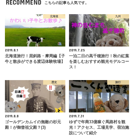
RECOMMEND
こちらの記事も人気です。
北海道
九州
2019.8.1
2019.7.25
北海道旅行！屈斜路・摩周編【子
一泊二日の高千穂旅行！秋の紅葉
牛と散歩ができる渡辺体験牧場】
を楽しむおすすめ観光モデルコー
ス！
歴史
旅行
2019.8.8
2019.7.31
ゴールデンカムイの無敵の杉元
ゆずで年商33億稼ぐ馬路村を観
殿！が御曾祖父殿？(3)
光！アクセス、工場見学、宿泊施
設について紹介