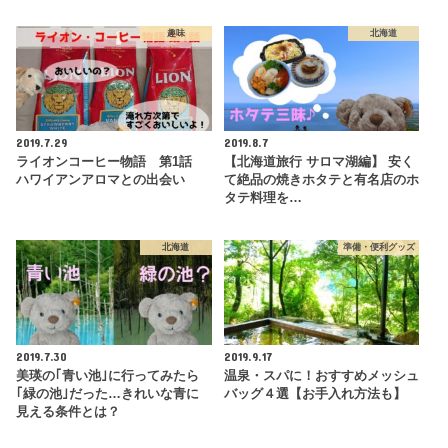
趣味
北海道
2019.7.29
2019.8.7
ライオンコーヒー物語 第1話
【北海道旅行 サロマ湖編】 安く
ハワイアンアロマとの出会い
て絶品の焼きホタテと有名店のホ
タテ料理を…
北海道
準備・便利グッズ
2019.7.30
2019.9.17
美瑛の｢青い池｣に行ってみたら
温泉・スパに！おすすめメッシュ
｢緑の池｣だった…きれいな青に
バッグ４選【お手入れ方法も】
見える条件とは？