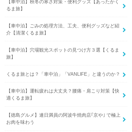
【車中泊】秋冬の寒さ対策・便利グッズ【あったかく
るま旅】
【車中泊】ごみの処理方法、工夫、便利グッズなど紹
介【清潔くるま旅】
【車中泊】穴場観光スポットの見つけ方３選【くるま
旅】
くるま旅とは？「車中泊」「VANLIFE」と違うのか？
【車中泊】運転疲れは大丈夫？腰痛・肩こり対策【快
適くるま旅】
【徳島グルメ】連日満員の阿波牛焼肉店｢京や｣ で極上
お肉を味わう