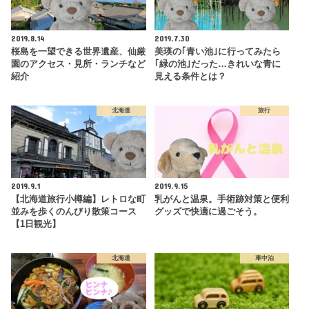
2019.8.14
2019.7.30
桜島を一望できる世界遺産、仙厳
美瑛の｢青い池｣に行ってみたら
園のアクセス・見所・ランチなど
｢緑の池｣だった…きれいな青に
紹介
見える条件とは？
北海道
旅行
2019.9.1
2019.9.15
【北海道旅行小樽編】レトロな町
乳がんと温泉。手術跡対策と便利
並みを歩くのんびり散策コース
グッズで快適に過ごそう。
【1日観光】
北海道
車中泊