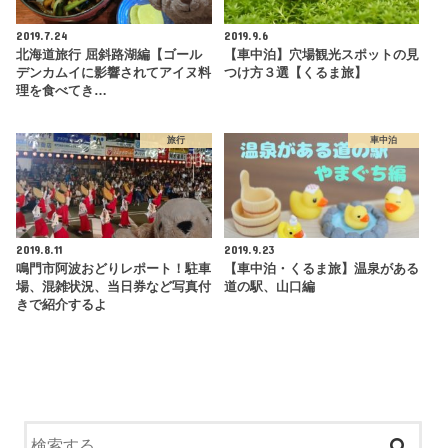
2019.7.24
2019.9.6
北海道旅行 屈斜路湖編【ゴール
【車中泊】穴場観光スポットの見
デンカムイに影響されてアイヌ料
つけ方３選【くるま旅】
理を食べてき…
旅行
車中泊
2019.8.11
2019.9.23
鳴門市阿波おどりレポート！駐車
【車中泊・くるま旅】温泉がある
場、混雑状況、当日券など写真付
道の駅、山口編
きで紹介するよ