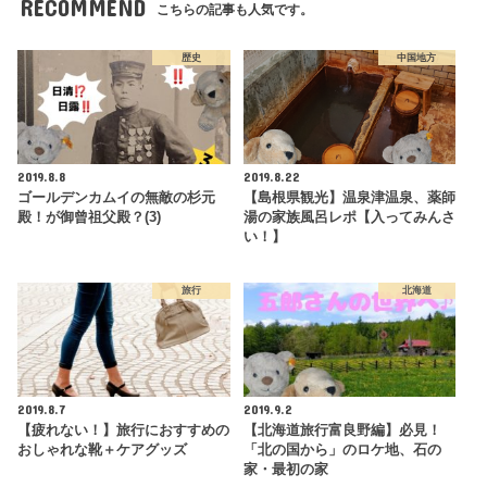
RECOMMEND
こちらの記事も人気です。
歴史
中国地方
2019.8.8
2019.8.22
ゴールデンカムイの無敵の杉元
【島根県観光】温泉津温泉、薬師
殿！が御曾祖父殿？(3)
湯の家族風呂レポ【入ってみんさ
い！】
旅行
北海道
2019.8.7
2019.9.2
【疲れない！】旅行におすすめの
【北海道旅行富良野編】必見！
おしゃれな靴＋ケアグッズ
「北の国から」のロケ地、石の
家・最初の家