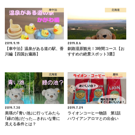
車中泊
北海道
2019.9.19
2019.8.6
【車中泊】温泉がある道の駅、香
釧路湿原観光！3時間コース【お
川編【四国お遍路】
すすめの絶景スポット3選】
北海道
趣味
2019.7.30
2019.7.29
美瑛の｢青い池｣に行ってみたら
ライオンコーヒー物語 第1話
｢緑の池｣だった…きれいな青に
ハワイアンアロマとの出会い
見える条件とは？