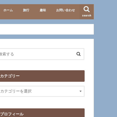
ホーム
旅行
趣味
お問い合わせ
search
準備・便利グッズ
テーマパーク
北海道
九州
イタリア
歴史
映画･ドラマ
カテゴリー
プロフィール