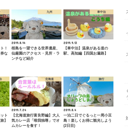
行
九州
車中泊
2019.8.14
2019.9.13
ート！
桜島を一望できる世界遺産、
【車中泊】温泉がある道の
日券な
仙厳園のアクセス・見所・ラ
駅、高知編【四国お遍路】
よ
ンチなど紹介
泊
北海道
旅行
2019.7.24
2019.8.4
ポット
【北海道旅行富良野編】大人
一泊二日でぐるっと一周小豆
ま旅】
気カレー店「唯我独尊」でオ
島！楽しくお得に観光しよう
ムカレーを食す！
(2日目)