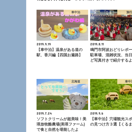
車中泊
旅
2019.9.19
2019.8.11
【車中泊】温泉がある道の
鳴門市阿波おどりレポ
駅、香川編【四国お遍路】
駐車場、混雑状況、当
ど写真付きで紹介する
北海道
車中
2019.7.24
2019.9.6
ソフトクリームが超美味！美
【車中泊】穴場観光ス
瑛放牧酪農場(美瑛ファーム)
の見つけ方３選【くる
で食と自然を堪能したよ