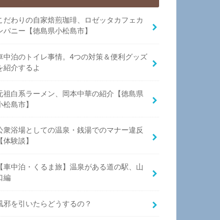
こだわりの自家焙煎珈琲、ロゼッタカフェカ
ンパニー【徳島県小松島市】
車中泊のトイレ事情。4つの対策＆便利グッズ
を紹介するよ
元祖白系ラーメン、岡本中華の紹介【徳島県
小松島市】
公衆浴場としての温泉・銭湯でのマナー違反
【体験談】
【車中泊・くるま旅】温泉がある道の駅、山
口編
風邪を引いたらどうするの？