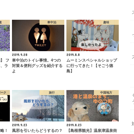
道
車中泊
趣味
2019.9.28
2019.8.8
】 フ
車中泊のトイレ事情。4つの
ムーミンスペシャルショップ
け、ラ
対策＆便利グッズを紹介する
に行ってきた！【そごう徳
よ
島】
パーク
旅行
中国地方
2019.9.23
2019.8.23
攻略！
風邪を引いたらどうするの？
【島根県観光】温泉津温泉街