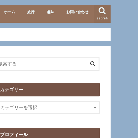
ホーム
旅行
趣味
お問い合わせ
search
準備・便利グッズ
テーマパーク
北海道
九州
イタリア
歴史
映画･ドラマ
カテゴリー
プロフィール