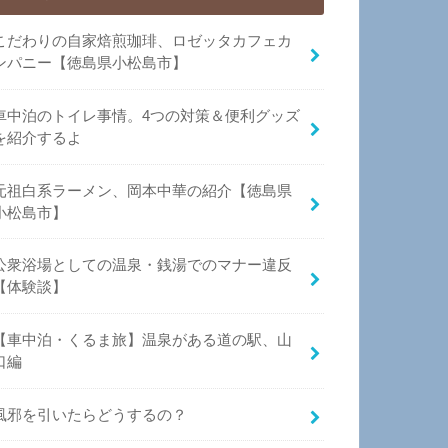
こだわりの自家焙煎珈琲、ロゼッタカフェカ
ンパニー【徳島県小松島市】
車中泊のトイレ事情。4つの対策＆便利グッズ
を紹介するよ
元祖白系ラーメン、岡本中華の紹介【徳島県
小松島市】
公衆浴場としての温泉・銭湯でのマナー違反
【体験談】
【車中泊・くるま旅】温泉がある道の駅、山
口編
風邪を引いたらどうするの？