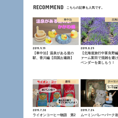
RECOMMEND
こちらの記事も人気です。
車中泊
北海
2019.9.19
2019.8.29
【車中泊】温泉がある道の
【北海道旅行中富良野編
駅、香川編【四国お遍路】
ァーム富田で混雑を避
ベンダーを楽しもう！
趣味
テーマ
2019.7.30
2019.7.24
ライオンコーヒー物語 第2
ムーミンバレーパーク