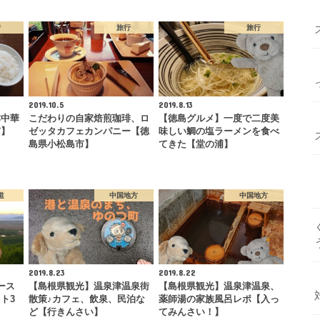
行
旅行
旅行
2019.10.5
2019.8.13
本中華
こだわりの自家焙煎珈琲、ロ
【徳島グルメ】一度で二度美
市】
ゼッタカフェカンパニー【徳
味しい鯛の塩ラーメンを食べ
島県小松島市】
てきた【堂の浦】
道
中国地方
中国地方
2019.8.23
2019.8.22
ース
【島根県観光】温泉津温泉街
【島根県観光】温泉津温泉、
ト3
散策♪カフェ、飲泉、民泊な
薬師湯の家族風呂レポ【入っ
ど【行きんさい】
てみんさい！】