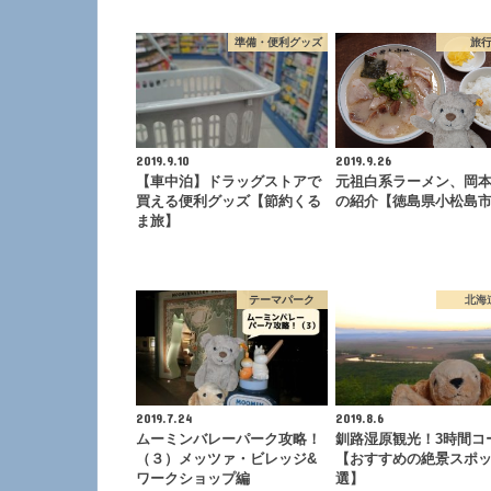
準備・便利グッズ
旅
2019.9.10
2019.9.26
【車中泊】ドラッグストアで
元祖白系ラーメン、岡
買える便利グッズ【節約くる
の紹介【徳島県小松島
ま旅】
テーマパーク
北海
2019.7.24
2019.8.6
ムーミンバレーパーク攻略！
釧路湿原観光！3時間コ
（３）メッツァ・ビレッジ&
【おすすめの絶景スポッ
ワークショップ編
選】