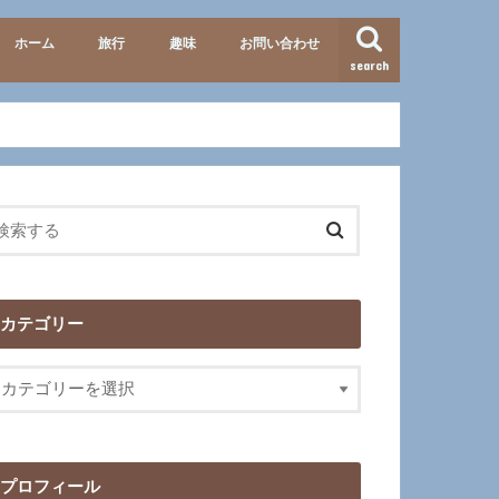
ホーム
旅行
趣味
お問い合わせ
search
準備・便利グッズ
テーマパーク
北海道
九州
イタリア
歴史
映画･ドラマ
カテゴリー
プロフィール