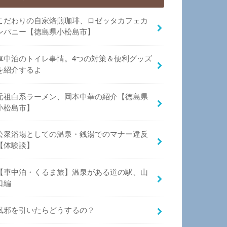
こだわりの自家焙煎珈琲、ロゼッタカフェカ
ンパニー【徳島県小松島市】
車中泊のトイレ事情。4つの対策＆便利グッズ
を紹介するよ
元祖白系ラーメン、岡本中華の紹介【徳島県
小松島市】
公衆浴場としての温泉・銭湯でのマナー違反
【体験談】
【車中泊・くるま旅】温泉がある道の駅、山
口編
風邪を引いたらどうするの？