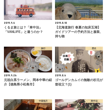
2019.9.6
2019.8.10
くるま旅とは？「車中泊」
【北海道旅行 春夏の知床五湖】
「VANLIFE」と違うのか？
ガイドツアーの予約方法と服装、
持ち物
旅行
歴史
2019.9.26
2019.8.6
元祖白系ラーメン、岡本中華の紹
ゴールデンカムイの無敵の杉元が
介【徳島県小松島市】
曾祖父？(1)
中国地方
車中泊