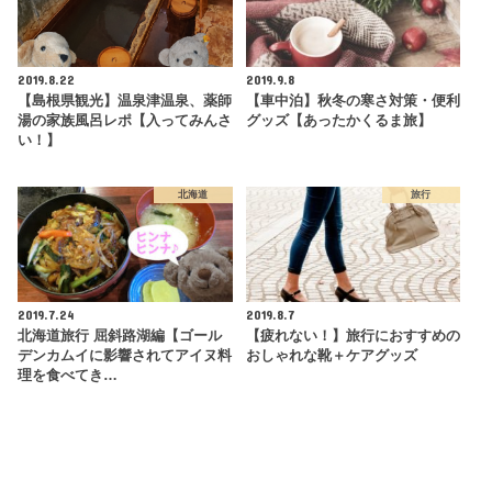
2019.8.22
2019.9.8
【島根県観光】温泉津温泉、薬師
【車中泊】秋冬の寒さ対策・便利
湯の家族風呂レポ【入ってみんさ
グッズ【あったかくるま旅】
い！】
北海道
旅行
2019.7.24
2019.8.7
北海道旅行 屈斜路湖編【ゴール
【疲れない！】旅行におすすめの
デンカムイに影響されてアイヌ料
おしゃれな靴＋ケアグッズ
理を食べてき…